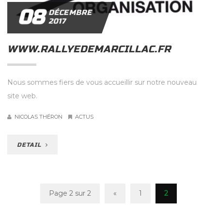
08
DÉCEMBRE
2017
WWW.RALLYEDEMARCILLAC.FR
Nous sommes fiers de vous accueillir sur notre nouveau
site web.
NICOLAS THÉRON
ACTUS
DETAIL
Page 2 sur 2
«
1
2