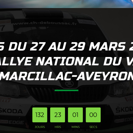
 DU 27 AU 29 MARS 
LLYE NATIONAL DU 
MARCILLAC-AVEYRO
132
23
01
02
JOURS
HRS
MINS
SECS