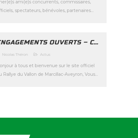
her(e)s ami(e)s concurrents, commissaires,
fficiels, spectateurs, bénévoles, partenaires
rivés et publics, En raison des dispositions
ouvernementales du vendredi 13 mars 2020
oncernant […]
ENGAGEMENTS OUVERTS – CLÔTURE LE 16/03/2020
Nicolas Théron
Actus
onjour à tous et bienvenue sur le site officiel
u Rallye du Vallon de Marcillac-Aveyron, Vous
rouverez toutes les informations nécessaires à
…]