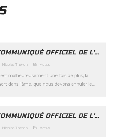
S
COMMUNIQUÉ OFFICIEL DE L’ARVM DU 13-02-2021
Nicolas Théron
Actus
’est malheureusement une fois de plus, la
ort dans l’âme, que nous devons annuler le
2ème Rallye National du Vallon de Marcillac-
veyron […]
COMMUNIQUÉ OFFICIEL DE L’ARVM
Nicolas Théron
Actus