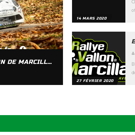
C
o
p
14 MARS 2020
g
c
RALLYE NATIONAL DU VALLON DE MARCILLAC-AVEYRON 2022 – OUVERTURE DES ENGAGEMENTS
B
d
t
27 FÉVRIER 2020
[