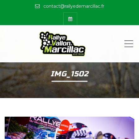
contact@rallyedemarcillac.fr
ME
IMG_1502