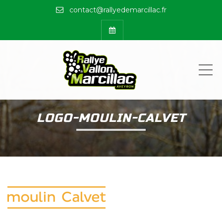
contact@rallyedemarcillac.fr
ME
LOGO-MOULIN-CALVET