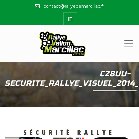
contact@rallyedemarcillac.fr
ME
CZ8UU-
SECURITE_RALLYE_VISUEL_2014