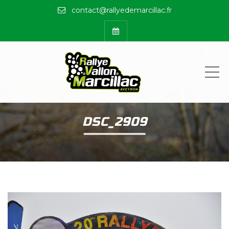
contact@rallyedemarcillac.fr
ME
DSC_2909