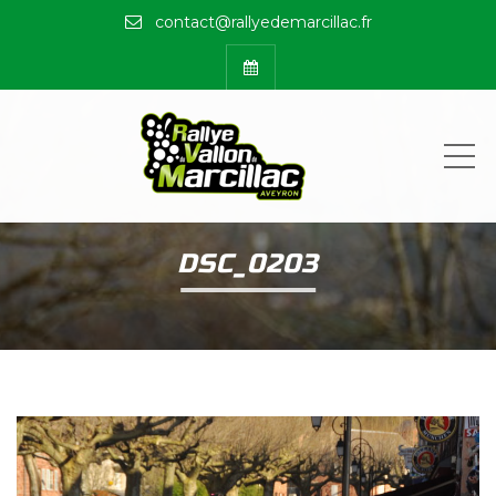
contact@rallyedemarcillac.fr
ME
DSC_0203