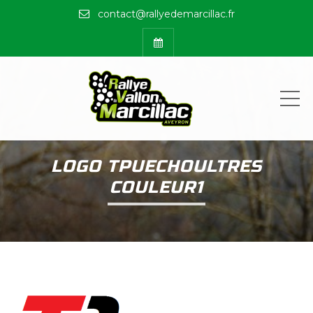
contact@rallyedemarcillac.fr
ME
LOGO TPUECHOULTRES
COULEUR1